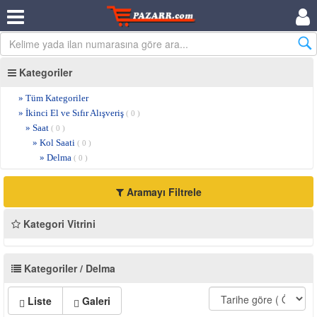
Kategoriler
» Tüm Kategoriler
» İkinci El ve Sıfır Alışveriş
( 0 )
» Saat
( 0 )
» Kol Saati
( 0 )
» Delma
( 0 )
Aramayı Filtrele
Kategori Vitrini
Kategoriler / Delma
Liste
Galeri