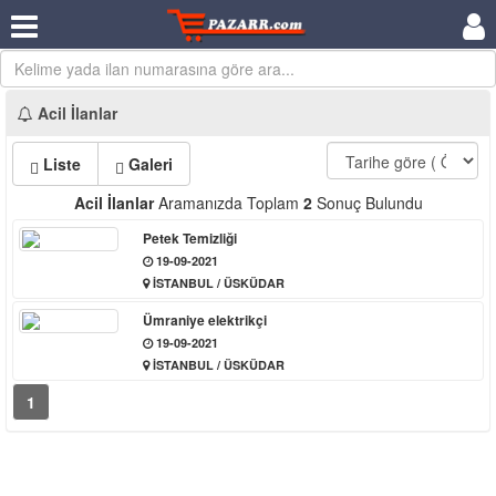
Acil İlanlar
Liste
Galeri
Acil İlanlar
Aramanızda Toplam
2
Sonuç Bulundu
Petek Temizliği
19-09-2021
İSTANBUL / ÜSKÜDAR
Ümraniye elektrikçi
19-09-2021
İSTANBUL / ÜSKÜDAR
1