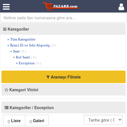
Kategoriler
» Tüm Kategoriler
» İkinci El ve Sıfır Alışveriş
( 0 )
» Saat
( 0 )
» Kol Saati
( 0 )
» Exception
( 0 )
Aramayı Filtrele
Kategori Vitrini
Kategoriler / Exception
Liste
Galeri