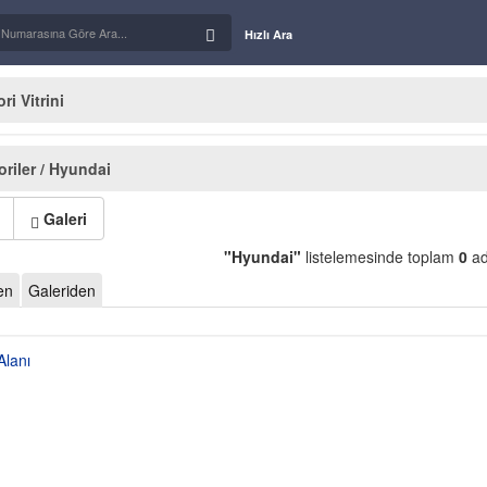
Hızlı Ara
i Vitrini
riler / Hyundai
Galeri
"Hyundai"
listelemesinde toplam
0
ad
en
Galeriden