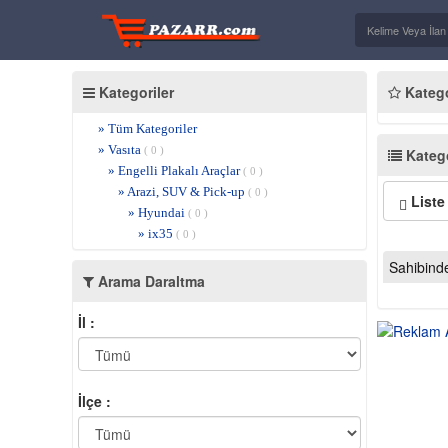
Kategoriler
Kategor
» Tüm Kategoriler
» Vasıta
( 0 )
Katego
» Engelli Plakalı Araçlar
( 0 )
» Arazi, SUV & Pick-up
( 0 )
Liste
» Hyundai
( 0 )
» ix35
( 0 )
Sahibind
Arama Daraltma
İl :
İlçe :